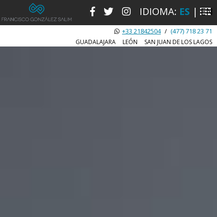
IDIOMA:
ES
|
EN
+33 21842504
(477) 718 23 71
/
GUADALAJARA
LEÓN
SAN JUAN DE LOS LAGOS