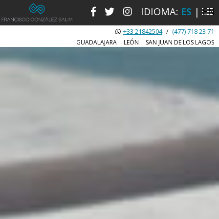
IDIOMA:
ES
|
EN
+33 21842504
(477) 718 23 71
/
GUADALAJARA
LEÓN
SAN JUAN DE LOS LAGOS