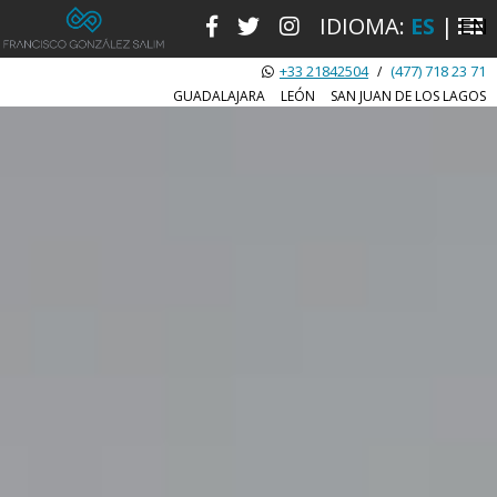
IDIOMA:
ES
|
EN
+33 21842504
(477) 718 23 71
/
GUADALAJARA
LEÓN
SAN JUAN DE LOS LAGOS