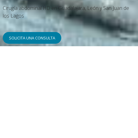
Cirugía abdominal HD en Guadalajara, León y San Juan de
los Lagos
SOLICITA UNA CONSULTA
Te puedo ayudar en tu procedimiento ya
sea
de cirugía estética, plástica o
reconstructiva
en Guadalara, León y San Juan de los Lagos.