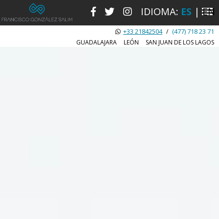
IDIOMA:
ES
|
EN
+33 21842504
(477) 718 23 71
/
GUADALAJARA
LEÓN
SAN JUAN DE LOS LAGOS